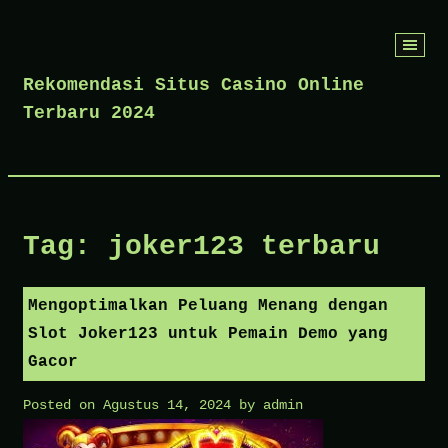
Skip
to
Rekomendasi Situs Casino Online
content
Terbaru 2024
Tag:
joker123 terbaru
Mengoptimalkan Peluang Menang dengan
Slot Joker123 untuk Pemain Demo yang
Gacor
Posted on
Agustus 14, 2024
by
admin