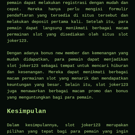
pemain dapat melakukan registrasi dengan mudah dan
cepat. Mereka hanya perlu mengisi formulir
pendaftaran yang tersedia di situs tersebut dan
melakukan deposit pertama kali. Setelah itu, para
pemain dapat langsung menikmati berbagai macam
permainan slot yang disediakan oleh situs slot
joker123.
Dengan adanya bonus new member dan kemenangan yang
mudah didapatkan, para pemain dapat menjadikan
slot joker123 sebagai tempat untuk mencari hiburan
dan kesenangan. Mereka dapat menikmati berbagai
macam permainan slot yang menarik dan mendapatkan
keuntungan yang besar. Selain itu, slot joker123
juga menawarkan berbagai macam promo dan bonus
yang menguntungkan bagi para pemain.
Kesimpulan
Dalam kesimpulannya, slot joker123 merupakan
pilihan yang tepat bagi para pemain yang ingin