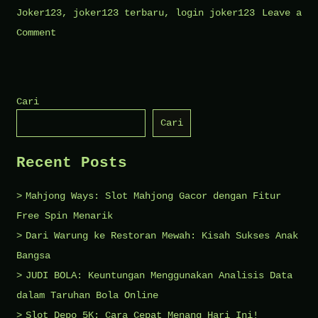
Joker123
,
joker123 terbaru
,
login joker123
Leave a
on
Comment
Kualitas
Gambar
Memukau:
Cari
Alasan
Cari
Utama
Memilih
Recent Posts
JOKER123
Login
Mahjong Ways: Slot Mahjong Gacor dengan Fitur
Free Spin Menarik
Dari Warung ke Restoran Mewah: Kisah Sukses Anak
Bangsa
JUDI BOLA: Keuntungan Menggunakan Analisis Data
dalam Taruhan Bola Online
Slot Depo 5K: Cara Cepat Menang Hari Ini!