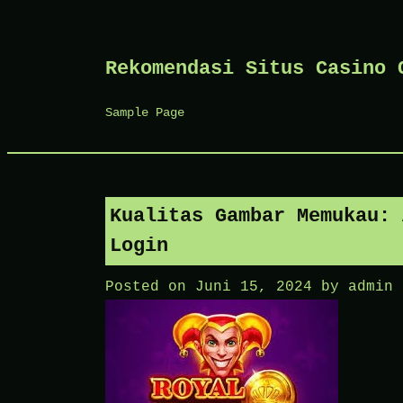
Skip
Rekomendasi Situs Casino 
to
content
Sample Page
Kualitas Gambar Memukau: 
Login
Posted on
Juni 15, 2024
by
admin