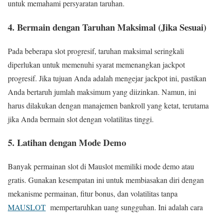
untuk memahami persyaratan taruhan.
4. Bermain dengan Taruhan Maksimal (Jika Sesuai)
Pada beberapa slot progresif, taruhan maksimal seringkali
diperlukan untuk memenuhi syarat memenangkan jackpot
progresif. Jika tujuan Anda adalah mengejar jackpot ini, pastikan
Anda bertaruh jumlah maksimum yang diizinkan. Namun, ini
harus dilakukan dengan manajemen bankroll yang ketat, terutama
jika Anda bermain slot dengan volatilitas tinggi.
5. Latihan dengan Mode Demo
Banyak permainan slot di Mauslot memiliki mode demo atau
gratis. Gunakan kesempatan ini untuk membiasakan diri dengan
mekanisme permainan, fitur bonus, dan volatilitas tanpa
MAUSLOT
mempertaruhkan uang sungguhan. Ini adalah cara