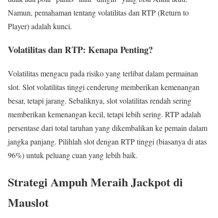
Namun, pemahaman tentang volatilitas dan RTP (Return to
Player) adalah kunci.
Volatilitas dan RTP: Kenapa Penting?
Volatilitas mengacu pada risiko yang terlibat dalam permainan
slot. Slot volatilitas tinggi cenderung memberikan kemenangan
besar, tetapi jarang. Sebaliknya, slot volatilitas rendah sering
memberikan kemenangan kecil, tetapi lebih sering. RTP adalah
persentase dari total taruhan yang dikembalikan ke pemain dalam
jangka panjang. Pilihlah slot dengan RTP tinggi (biasanya di atas
96%) untuk peluang cuan yang lebih baik.
Strategi Ampuh Meraih Jackpot di
Mauslot