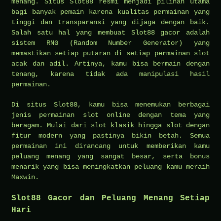
menang. Situs Slot88 resmi menjadi pilihan utama
bagi banyak pemain karena kualitas permainan yang
tinggi dan transparansi yang dijaga dengan baik.
Salah satu hal yang membuat Slot88 gacor adalah
sistem RNG (Random Number Generator) yang
memastikan setiap putaran di setiap permainan slot
acak dan adil. Artinya, kamu bisa bermain dengan
tenang, karena tidak ada manipulasi hasil
permainan.
Di situs Slot88, kamu bisa menemukan berbagai
jenis permainan slot online dengan tema yang
beragam. Mulai dari slot klasik hingga slot dengan
fitur modern yang pastinya bikin betah. Semua
permainan ini dirancang untuk memberikan kamu
peluang menang yang sangat besar, serta bonus
menarik yang bisa meningkatkan peluang kamu meraih
Maxwin.
Slot88 Gacor dan Peluang Menang Setiap
Hari