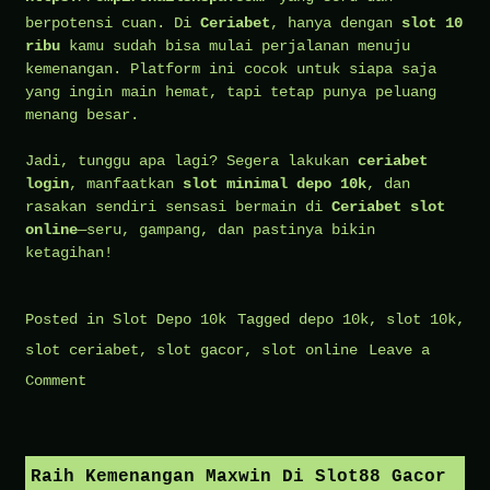
berpotensi cuan. Di
Ceriabet
, hanya dengan
slot 10
ribu
kamu sudah bisa mulai perjalanan menuju
kemenangan. Platform ini cocok untuk siapa saja
yang ingin main hemat, tapi tetap punya peluang
menang besar.
Jadi, tunggu apa lagi? Segera lakukan
ceriabet
login
, manfaatkan
slot minimal depo 10k
, dan
rasakan sendiri sensasi bermain di
Ceriabet slot
online
—seru, gampang, dan pastinya bikin
ketagihan!
Posted in
Slot Depo 10k
Tagged
depo 10k
,
slot 10k
,
slot ceriabet
,
slot gacor
,
slot online
Leave a
on
Comment
Bermain
Slot
Semudah
Raih Kemenangan Maxwin Di Slot88 Gacor