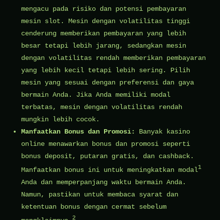
mengacu pada risiko dan potensi pembayaran
mesin slot. Mesin dengan volatilitas tinggi
cenderung memberikan pembayaran yang lebih
besar tetapi lebih jarang, sedangkan mesin
dengan volatilitas rendah memberikan pembayaran
yang lebih kecil tetapi lebih sering. Pilih
mesin yang sesuai dengan preferensi dan gaya
bermain Anda. Jika Anda memiliki modal
terbatas, mesin dengan volatilitas rendah
mungkin lebih cocok.
Manfaatkan Bonus dan Promosi:
Banyak kasino
online menawarkan bonus dan promosi seperti
bonus deposit, putaran gratis, dan cashback.
1
Manfaatkan bonus ini untuk meningkatkan modal
Anda dan memperpanjang waktu bermain Anda.
Namun, pastikan untuk membaca syarat dan
ketentuan bonus dengan cermat sebelum
2