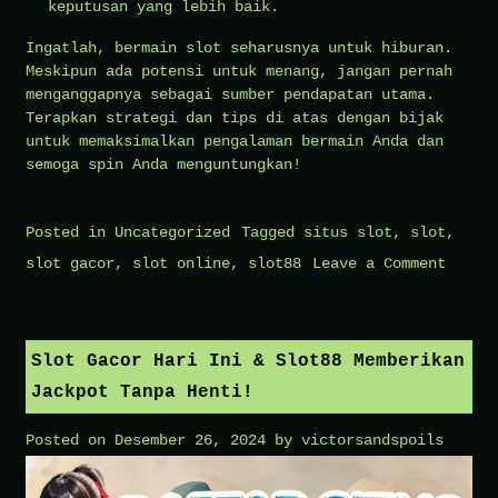
keputusan yang lebih baik.
Ingatlah, bermain slot seharusnya untuk hiburan.
Meskipun ada potensi untuk menang, jangan pernah
menganggapnya sebagai sumber pendapatan utama.
Terapkan strategi dan tips di atas dengan bijak
untuk memaksimalkan pengalaman bermain Anda dan
semoga spin Anda menguntungkan!
Posted in
Uncategorized
Tagged
situs slot
,
slot
,
on
slot gacor
,
slot online
,
slot88
Leave a Comment
Trik
Gacor
Bermai
Slot Gacor Hari Ini & Slot88 Memberikan
Slot
Jackpot Tanpa Henti!
agar
Posted on
Desember 26, 2024
by
victorsandspoils
Spin
Anda