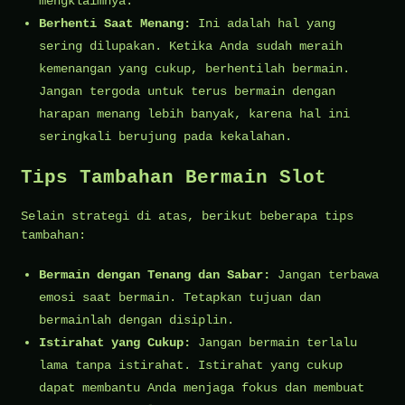
mengklaimnya.
Berhenti Saat Menang:
Ini adalah hal yang
sering dilupakan. Ketika Anda sudah meraih
kemenangan yang cukup, berhentilah bermain.
Jangan tergoda untuk terus bermain dengan
harapan menang lebih banyak, karena hal ini
seringkali berujung pada kekalahan.
Tips Tambahan Bermain Slot
Selain strategi di atas, berikut beberapa tips
tambahan:
Bermain dengan Tenang dan Sabar:
Jangan terbawa
emosi saat bermain. Tetapkan tujuan dan
bermainlah dengan disiplin.
Istirahat yang Cukup:
Jangan bermain terlalu
lama tanpa istirahat. Istirahat yang cukup
dapat membantu Anda menjaga fokus dan membuat