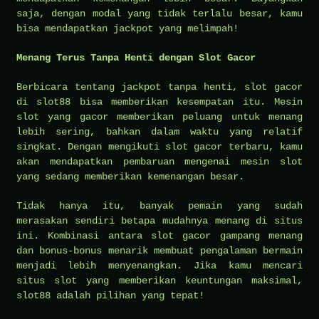
saja, dengan modal yang tidak terlalu besar, kamu
bisa mendapatkan jackpot yang melimpah!
Menang Terus Tanpa Henti dengan Slot Gacor
Berbicara tentang jackpot tanpa henti, slot gacor
di slot88 bisa memberikan kesempatan itu. Mesin
slot yang gacor memberikan peluang untuk menang
lebih sering, bahkan dalam waktu yang relatif
singkat. Dengan mengikuti slot gacor terbaru, kamu
akan mendapatkan pembaruan mengenai mesin slot
yang sedang memberikan kemenangan besar.
Tidak hanya itu, banyak pemain yang sudah
merasakan sendiri betapa mudahnya menang di situs
ini. Kombinasi antara slot gacor gampang menang
dan bonus-bonus menarik membuat pengalaman bermain
menjadi lebih menyenangkan. Jika kamu mencari
situs slot yang memberikan keuntungan maksimal,
slot88 adalah pilihan yang tepat!