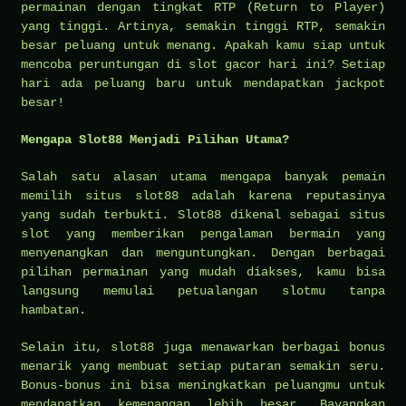
permainan dengan tingkat RTP (Return to Player)
yang tinggi. Artinya, semakin tinggi RTP, semakin
besar peluang untuk menang. Apakah kamu siap untuk
mencoba peruntungan di slot gacor hari ini? Setiap
hari ada peluang baru untuk mendapatkan jackpot
besar!
Mengapa Slot88 Menjadi Pilihan Utama?
Salah satu alasan utama mengapa banyak pemain
memilih situs slot88 adalah karena reputasinya
yang sudah terbukti. Slot88 dikenal sebagai situs
slot yang memberikan pengalaman bermain yang
menyenangkan dan menguntungkan. Dengan berbagai
pilihan permainan yang mudah diakses, kamu bisa
langsung memulai petualangan slotmu tanpa
hambatan.
Selain itu, slot88 juga menawarkan berbagai bonus
menarik yang membuat setiap putaran semakin seru.
Bonus-bonus ini bisa meningkatkan peluangmu untuk
mendapatkan kemenangan lebih besar. Bayangkan