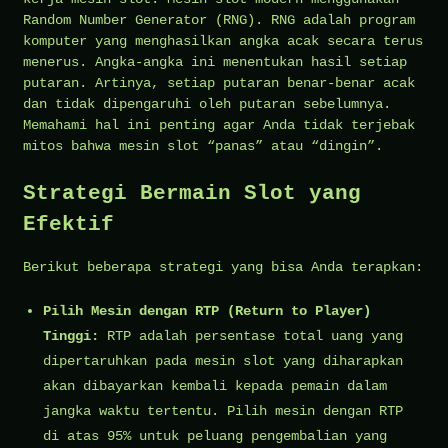
Random Number Generator (RNG). RNG adalah program
komputer yang menghasilkan angka acak secara terus
menerus. Angka-angka ini menentukan hasil setiap
putaran. Artinya, setiap putaran benar-benar acak
dan tidak dipengaruhi oleh putaran sebelumnya.
Memahami hal ini penting agar Anda tidak terjebak
mitos bahwa mesin slot “panas” atau “dingin”.
Strategi Bermain Slot yang
Efektif
Berikut beberapa strategi yang bisa Anda terapkan:
Pilih Mesin dengan RTP (Return to Player)
Tinggi:
RTP adalah persentase total uang yang
dipertaruhkan pada mesin slot yang diharapkan
akan dibayarkan kembali kepada pemain dalam
jangka waktu tertentu. Pilih mesin dengan RTP
di atas 95% untuk peluang pengembalian yang