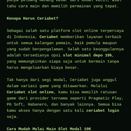
punya peluang menang besar dari modal kecil, asal
tahu cara main dan memilih permainan yang tepat.
Kenapa Harus Ceriabet?
Sebagai salah satu platform slot online terpercaya
di Indonesia,
Ceriabet
memberikan layanan terbaik
untuk semua kalangan pemain, baik pemula maupun
yang sudah berpengalaman. Salah satu keunggulannya
adalah tersedianya opsi
slot minimal depo 10k
,
yang memungkinkan siapa saja untuk bermain tanpa
harus mengeluarkan biaya besar.
Tak hanya dari segi modal, Ceriabet juga unggul
dalam variasi game yang ditawarkan. Melalui
Ceriabet slot online
, kamu bisa memilih ratusan
game dari provider ternama seperti Pragmatic Play,
PG Soft, Habanero, dan banyak lainnya. Semua bisa
kamu akses hanya dengan satu kali
ceriabet login
saja.
Cara Mudah Mulai Main Slot Modal 10K