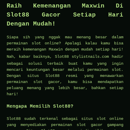
Raih Kemenangan Maxwin Di
Slot88 Gacor Setiap Hari
Dengan Mudah!
Siapa sih yang nggak mau menang besar dalam
permainan slot online? Apalagi kalau kamu bisa
meraih kemenangan Maxwin dengan mudah setiap hari!
Nah, kabar baiknya, Slot88
stylistnails.com
hadir
sebagai solusi terbaik buat kamu yang ingin
mencari keuntungan besar melalui permainan slot.
Dengan situs Slot88 resmi yang menawarkan
permainan slot gacor, kamu bisa mendapatkan
peluang menang yang lebih besar, bahkan setiap
hari!
Mengapa Memilih Slot88?
Slot88 sudah terkenal sebagai situs slot online
yang menyediakan permainan slot gacor gampang