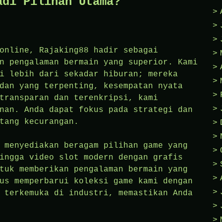
adi Pilihan Utama?
online, Rajaking88 hadir sebagai
n pengalaman bermain yang superior. Kami
i lebih dari sekadar hiburan; mereka
dan yang terpenting, kesempatan nyata
transparan dan terenkripsi, kami
nan. Anda dapat fokus pada strategi dan
tang kecurangan.
 menyediakan beragam pilihan game yang
ingga video slot modern dengan grafis
tuk memberikan pengalaman bermain yang
us memperbarui koleksi game kami dengan
 terkemuka di industri, memastikan Anda