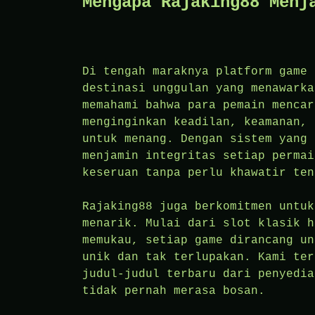
Mengapa Rajaking88 Menj
Di tengah maraknya platform game 
destinasi unggulan yang menawarka
memahami bahwa para pemain mencar
menginginkan keadilan, keamanan, 
untuk menang. Dengan sistem yang 
menjamin integritas setiap permai
keseruan tanpa perlu khawatir ten
Rajaking88 juga berkomitmen untuk
menarik. Mulai dari slot klasik h
memukau, setiap game dirancang un
unik dan tak terlupakan. Kami ter
judul-judul terbaru dari penyedia
tidak pernah merasa bosan.