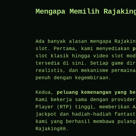
Mengapa Memilih Rajakin
Ada banyak alasan mengapa Rajakin
slot. Pertama, kami menyediakan
p
slot klasik hingga video slot mod
tersedia di sini. Setiap game dir
realistis, dan mekanisme permaina
penuh dengan kegembiraan.
Kedua,
peluang kemenangan yang be
Kami bekerja sama dengan provider
Player (RTP) tinggi, memberikan A
jackpot dan hadiah-hadiah fantast
kami yang berhasil membawa pulang
Rajaking88.