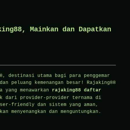
Setiap
Putaran
Rajaking88
king88, Mainkan dan Dapatkan
8, destinasi utama bagi para penggemar
dan peluang kemenangan besar! Rajaking88
ka yang menawarkan
rajaking88 daftar
k dari provider-provider ternama di
ser-friendly dan sistem yang aman,
kan menyenangkan dan menguntungkan.