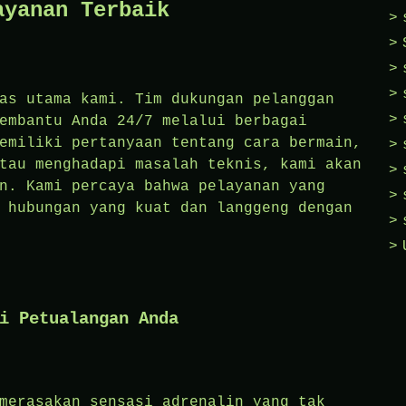
ayanan Terbaik
as utama kami. Tim dukungan pelanggan
embantu Anda 24/7 melalui berbagai
emiliki pertanyaan tentang cara bermain,
tau menghadapi masalah teknis, kami akan
n. Kami percaya bahwa pelayanan yang
 hubungan yang kuat dan langgeng dengan
i Petualangan Anda
merasakan sensasi adrenalin yang tak