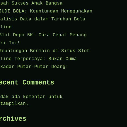
isah Sukses Anak Bangsa
JUDI BOLA: Keuntungan Menggunakan
nalisis Data dalam Taruhan Bola
nline
Slot Depo 5K: Cara Cepat Menang
ari Ini!
Keuntungan Bermain di Situs Slot
nline Terpercaya: Bukan Cuma
ekadar Putar-Putar Doang!
ecent Comments
idak ada komentar untuk
itampilkan.
rchives