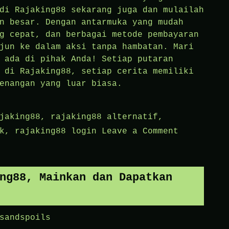
di Rajaking88 sekarang juga dan mulailah
n besar. Dengan antarmuka yang mudah
g cepat, dan berbagai metode pembayaran
jun ke dalam aksi tanpa hambatan. Mari
 ada di pihak Anda! Setiap putaran
 di Rajaking88, setiap cerita memiliki
enangan yang luar biasa.
jaking88
,
rajaking88 alternatif
,
on
k
,
rajaking88 login
Leave a Comment
Rasakan
Sensasi
Adrenalin
ng88, Mainkan dan Dapatkan
Tak
Terlupakan
di
sandspoils