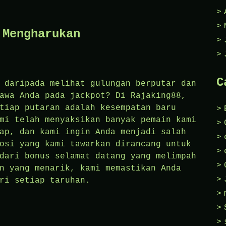
 Mengharukan
C
 daripada melihat gulungan berputar dan
awa Anda pada jackpot? Di Rajaking88,
tiap putaran adalah kesempatan baru
mi telah menyaksikan banyak pemain kami
ap, dan kami ingin Anda menjadi salah
osi yang kami tawarkan dirancang untuk
dari bonus selamat datang yang melimpah
n yang menarik, kami memastikan Anda
ri setiap taruhan.