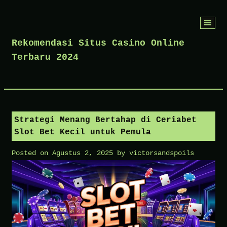
Skip
to
Rekomendasi Situs Casino Online
content
Terbaru 2024
Strategi Menang Bertahap di Ceriabet
Slot Bet Kecil untuk Pemula
Posted on
Agustus 2, 2025
by
victorsandspoils