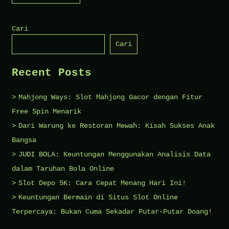
Cari
Cari
Recent Posts
Mahjong Ways: Slot Mahjong Gacor dengan Fitur
Free Spin Menarik
Dari Warung ke Restoran Mewah: Kisah Sukses Anak
Bangsa
JUDI BOLA: Keuntungan Menggunakan Analisis Data
dalam Taruhan Bola Online
Slot Depo 5K: Cara Cepat Menang Hari Ini!
Keuntungan Bermain di Situs Slot Online
Terpercaya: Bukan Cuma Sekadar Putar-Putar Doang!