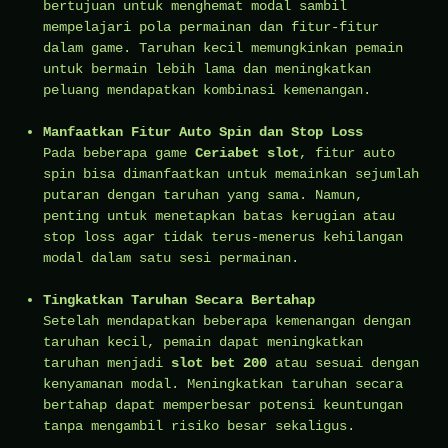
bertujuan untuk menghemat modal sambil
mempelajari pola permainan dan fitur-fitur
dalam game. Taruhan kecil memungkinkan pemain
untuk bermain lebih lama dan meningkatkan
peluang mendapatkan kombinasi kemenangan.
Manfaatkan Fitur Auto Spin dan Stop Loss
Pada beberapa game
Ceriabet slot
, fitur auto
spin bisa dimanfaatkan untuk memainkan sejumlah
putaran dengan taruhan yang sama. Namun,
penting untuk menetapkan batas kerugian atau
stop loss agar tidak terus-menerus kehilangan
modal dalam satu sesi permainan.
Tingkatkan Taruhan Secara Bertahap
Setelah mendapatkan beberapa kemenangan dengan
taruhan kecil, pemain dapat meningkatkan
taruhan menjadi
slot bet 200
atau sesuai dengan
kenyamanan modal. Meningkatkan taruhan secara
bertahap dapat memperbesar potensi keuntungan
tanpa mengambil risiko besar sekaligus.