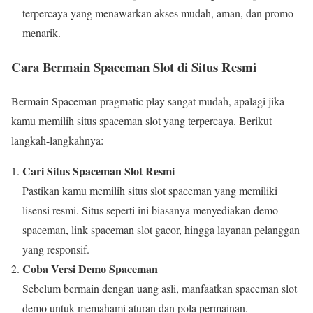
terpercaya yang menawarkan akses mudah, aman, dan promo
menarik.
Cara Bermain Spaceman Slot di Situs Resmi
Bermain Spaceman pragmatic play sangat mudah, apalagi jika
kamu memilih situs spaceman slot yang terpercaya. Berikut
langkah-langkahnya:
Cari Situs Spaceman Slot Resmi
Pastikan kamu memilih situs slot spaceman yang memiliki
lisensi resmi. Situs seperti ini biasanya menyediakan demo
spaceman, link spaceman slot gacor, hingga layanan pelanggan
yang responsif.
Coba Versi Demo Spaceman
Sebelum bermain dengan uang asli, manfaatkan spaceman slot
demo untuk memahami aturan dan pola permainan.