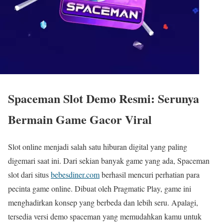
Spaceman Slot Demo Resmi: Serunya
Bermain Game Gacor Viral
Slot online menjadi salah satu hiburan digital yang paling
digemari saat ini. Dari sekian banyak game yang ada, Spaceman
slot dari situs
bebesdiner.com
berhasil mencuri perhatian para
pecinta game online. Dibuat oleh Pragmatic Play, game ini
menghadirkan konsep yang berbeda dan lebih seru. Apalagi,
tersedia versi demo spaceman yang memudahkan kamu untuk