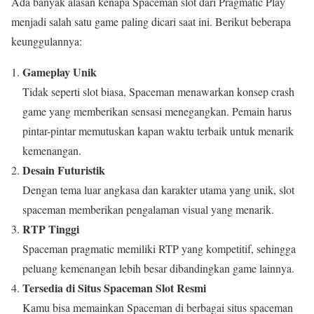
Ada banyak alasan kenapa Spaceman slot dari Pragmatic Play
menjadi salah satu game paling dicari saat ini. Berikut beberapa
keunggulannya:
Gameplay Unik
Tidak seperti slot biasa, Spaceman menawarkan konsep crash
game yang memberikan sensasi menegangkan. Pemain harus
pintar-pintar memutuskan kapan waktu terbaik untuk menarik
kemenangan.
Desain Futuristik
Dengan tema luar angkasa dan karakter utama yang unik, slot
spaceman memberikan pengalaman visual yang menarik.
RTP Tinggi
Spaceman pragmatic memiliki RTP yang kompetitif, sehingga
peluang kemenangan lebih besar dibandingkan game lainnya.
Tersedia di Situs Spaceman Slot Resmi
Kamu bisa memainkan Spaceman di berbagai situs spaceman