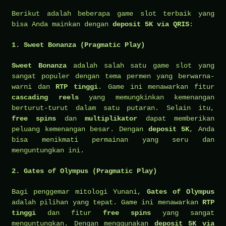
Berikut adalah beberapa game slot terbaik yang
bisa Anda mainkan dengan
deposit 5K via QRIS
:
1.
Sweet Bonanza (Pragmatic Play)
Sweet Bonanza
adalah salah satu game slot yang
sangat populer dengan tema permen yang berwarna-
warni dan
RTP tinggi
. Game ini menawarkan fitur
cascading reels
yang memungkinkan kemenangan
berturut-turut dalam satu putaran. Selain itu,
free spins
dan
multiplikator
dapat memberikan
peluang kemenangan besar. Dengan
deposit 5K
, Anda
bisa menikmati permainan yang seru dan
menguntungkan ini.
2.
Gates of Olympus (Pragmatic Play)
Bagi penggemar mitologi Yunani,
Gates of Olympus
adalah pilihan yang tepat. Game ini menawarkan
RTP
tinggi
dan fitur
free spins
yang sangat
menguntungkan. Dengan menggunakan
deposit 5K via