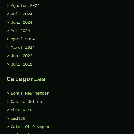
Agustus 2024
Juli 2024
Juni 2024
Mei 2024
April 2024
Maret 2024
Juni 2022
Juli 2011
Categories
Bonus New Member
Casino Online
chicky run
cmd368
Gates Of Olympus