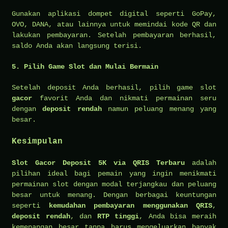
Gunakan aplikasi dompet digital seperti GoPay,
OVO, DANA, atau lainnya untuk memindai kode QR dan
lakukan pembayaran. Setelah pembayaran berhasil,
saldo Anda akan langsung terisi.
5.
Pilih Game Slot dan Mulai Bermain
Setelah deposit Anda berhasil, pilih game slot
gacor
favorit Anda dan nikmati permainan seru
dengan
deposit rendah
namun peluang menang yang
besar.
Kesimpulan
Slot Gacor Deposit 5K via QRIS Terbaru
adalah
pilihan ideal bagi pemain yang ingin menikmati
permainan slot dengan modal terjangkau dan peluang
besar untuk menang. Dengan berbagai keuntungan
seperti
kemudahan pembayaran menggunakan QRIS
,
deposit rendah
, dan
RTP tinggi
, Anda bisa meraih
kemenangan besar tanpa harus mengeluarkan banyak