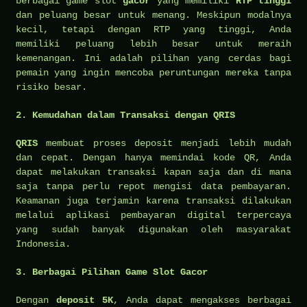
berbagai game slot
gacor
yang memiliki
RTP tinggi
dan peluang besar untuk menang. Meskipun modalnya
kecil, tetapi dengan RTP yang tinggi, Anda
memiliki peluang lebih besar untuk meraih
kemenangan. Ini adalah pilihan yang cerdas bagi
pemain yang ingin mencoba peruntungan mereka tanpa
risiko besar.
2.
Kemudahan dalam Transaksi dengan QRIS
QRIS
membuat proses deposit menjadi lebih mudah
dan cepat. Dengan hanya memindai kode QR, Anda
dapat melakukan transaksi kapan saja dan di mana
saja tanpa perlu repot mengisi data pembayaran.
Keamanan juga terjamin karena transaksi dilakukan
melalui aplikasi pembayaran digital terpercaya
yang sudah banyak digunakan oleh masyarakat
Indonesia.
3.
Berbagai Pilihan Game Slot Gacor
Dengan
deposit 5K
, Anda dapat mengakses berbagai