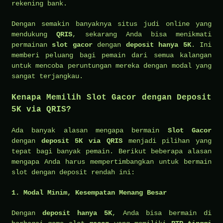
rekening bank.
Dengan semakin banyaknya situs judi online yang
mendukung
QRIS
, sekarang Anda bisa menikmati
permainan
slot gacor
dengan
deposit hanya 5K
. Ini
memberi peluang bagi pemain dari semua kalangan
untuk mencoba peruntungan mereka dengan modal yang
sangat terjangkau.
Kenapa Memilih Slot Gacor dengan Deposit
5K via QRIS?
Ada banyak alasan mengapa bermain
Slot Gacor
dengan
deposit 5K via QRIS
menjadi pilihan yang
tepat bagi banyak pemain. Berikut beberapa alasan
mengapa Anda harus mempertimbangkan untuk bermain
slot dengan deposit rendah ini:
1.
Modal Minim, Kesempatan Menang Besar
Dengan
deposit hanya 5K
, Anda bisa bermain di