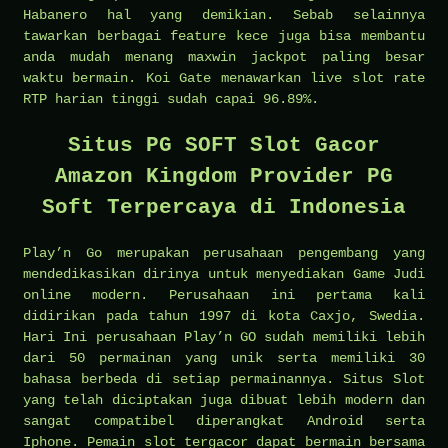
Habanero hal yang demikian. Sebab selainnya
tawarkan berbagai feature kece juga bisa membantu
anda mudah menang maxwin jackpot paling besar
waktu bermain. Koi Gate menawarkan live slot rate
RTP harian tinggi sudah capai 96.89%.
Situs PG SOFT Slot Gacor
Amazon Kingdom Provider PG
Soft Terpercaya di Indonesia
Play’n Go merupakan perusahaan pengembang yang
mendedikasikan dirinya untuk menyediakan Game Judi
online modern. Perusahaan ini pertama kali
didirikan pada tahun 1997 di kota Caxjo, Swedia.
Hari Ini perusahaan Play’n GO sudah memiliki lebih
dari 50 permainan yang unik serta memiliki 30
bahasa berbeda di setiap permainannya. Situs Slot
yang telah diciptakan juga dibuat lebih modern dan
sangat compatibel diperangkat Android serta
Iphone. Pemain slot tergacor dapat bermain bersama