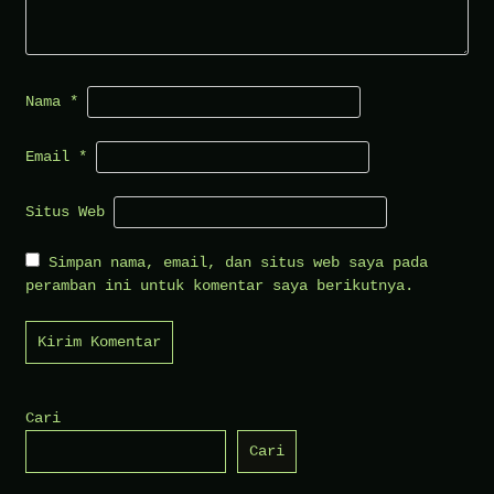
Nama
*
Email
*
Situs Web
Simpan nama, email, dan situs web saya pada
peramban ini untuk komentar saya berikutnya.
Cari
Cari