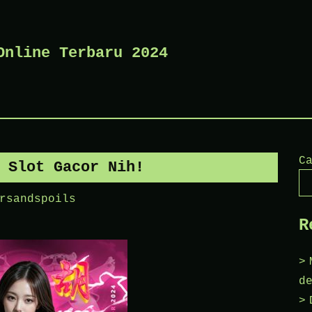
Online Terbaru 2024
C
 Slot Gacor Nih!
rsandspoils
R
d