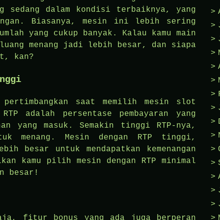
g sedang dalam kondisi terbaiknya, yang
angan. Biasanya, mesin ini lebih sering
umlah yang cukup banyak. Kalau kamu main
luang menang jadi lebih besar, dan siapa
t, kan?
nggi
 pertimbangkan saat memilih mesin slot
 RTP adalah persentase pembayaran yang
han yang masuk. Semakin tinggi RTP-nya,
tuk menang. Mesin dengan RTP tinggi,
ebih besar untuk mendapatkan kemenangan
ikan kamu pilih mesin dengan RTP minimal
n besar!
aja, fitur bonus yang ada juga berperan