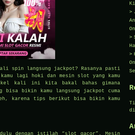
K
A
O
H
O
ali spin langsung jackpot? Rasanya pasti
S
 kamu lagi hoki dan mesin slot yang kamu
ikel kali ini kita bakal bahas gimana
R
 bisa bikin kamu langsung jackpot cuma
eh, karena tips berikut bisa bikin kamu
T
d
A
dulu dengan istilah “slot gacor”. Mesin