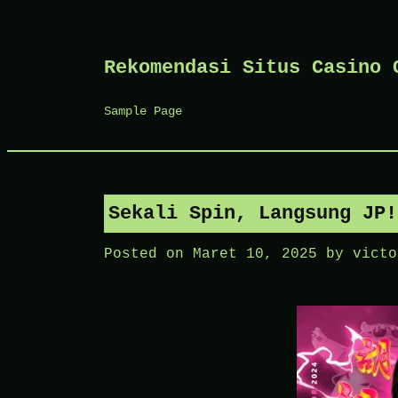
Skip
Rekomendasi Situs Casino 
to
content
Sample Page
Sekali Spin, Langsung JP!
Posted on
Maret 10, 2025
by
victo