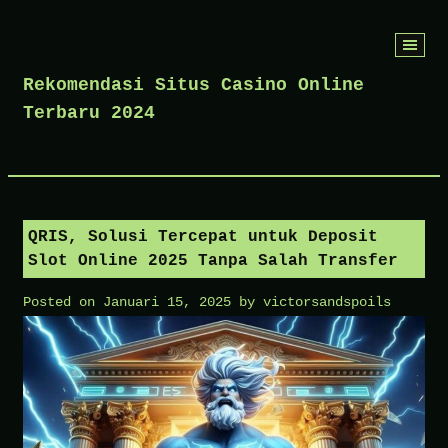
Skip
to
Rekomendasi Situs Casino Online
content
Terbaru 2024
QRIS, Solusi Tercepat untuk Deposit
Slot Online 2025 Tanpa Salah Transfer
Posted on
Januari 15, 2025
by
victorsandspoils