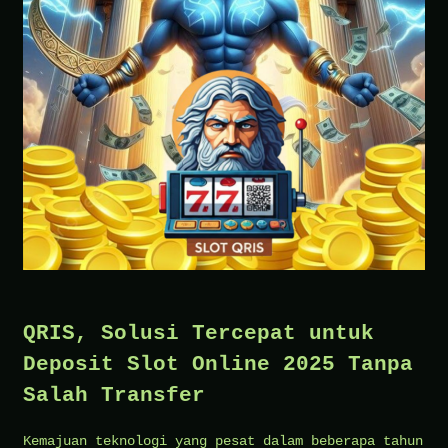
QRIS, Solusi Tercepat untuk
Deposit Slot Online 2025 Tanpa
Salah Transfer
Kemajuan teknologi yang pesat dalam beberapa tahun