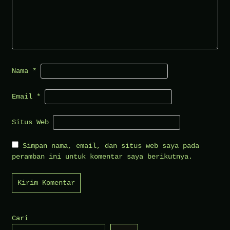
Nama
*
Email
*
Situs Web
Simpan nama, email, dan situs web saya pada
peramban ini untuk komentar saya berikutnya.
Cari