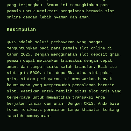
yang terjangkau. Semua ini memungkinkan para
pemain untuk menikmati pengalaman bermain slot
online dengan lebih nyaman dan aman.
Kesimpulan
QRIS adalah solusi pembayaran yang sangat
menguntungkan bagi para pemain slot online di
tahun 2025. Dengan menggunakan slot deposit qris,
pemain dapat melakukan transaksi dengan cepat,
aman, dan tanpa risiko salah transfer. Baik itu
slot qris 5000, slot depo 5k, atau slot pakai
qris, sistem pembayaran ini menawarkan banyak
keuntungan yang mempermudah pengalaman bermain
slot. Pastikan untuk memilih situs slot qris yang
terpercaya untuk memastikan transaksi Anda
berjalan lancar dan aman. Dengan QRIS, Anda bisa
fokus menikmati permainan tanpa khawatir tentang
masalah pembayaran.