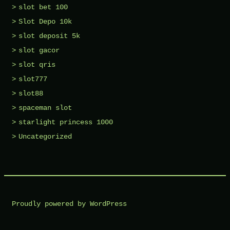
slot bet 100
Slot Depo 10k
slot deposit 5k
slot gacor
slot qris
slot777
slot88
spaceman slot
starlight princess 1000
Uncategorized
Proudly powered by WordPress