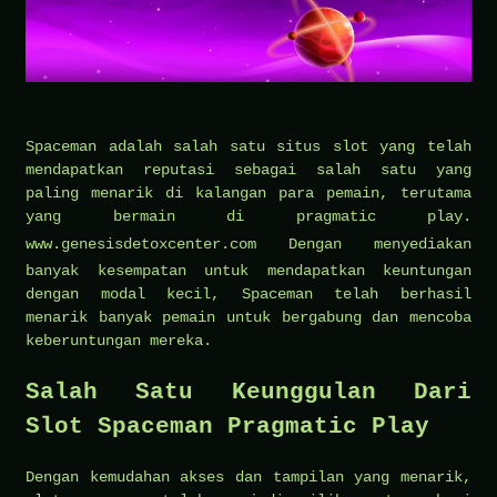
Spaceman adalah salah satu situs slot yang telah
mendapatkan reputasi sebagai salah satu yang
paling menarik di kalangan para pemain, terutama
yang bermain di pragmatic play.
www.genesisdetoxcenter.com
Dengan menyediakan
banyak kesempatan untuk mendapatkan keuntungan
dengan modal kecil, Spaceman telah berhasil
menarik banyak pemain untuk bergabung dan mencoba
keberuntungan mereka.
Salah Satu Keunggulan Dari
Slot Spaceman Pragmatic Play
Dengan kemudahan akses dan tampilan yang menarik,