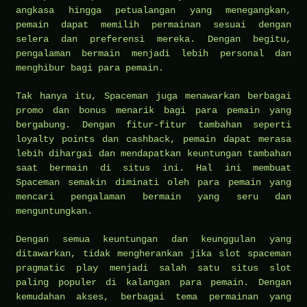
angkasa hingga petualangan yang menegangkan,
pemain dapat memilih permainan sesuai dengan
selera dan preferensi mereka. Dengan begitu,
pengalaman bermain menjadi lebih personal dan
menghibur bagi para pemain.
Tak hanya itu, Spaceman juga menawarkan berbagai
promo dan bonus menarik bagi para pemain yang
bergabung. Dengan fitur-fitur tambahan seperti
loyalty points dan cashback, pemain dapat merasa
lebih dihargai dan mendapatkan keuntungan tambahan
saat bermain di situs ini. Hal ini membuat
Spaceman semakin diminati oleh para pemain yang
mencari pengalaman bermain yang seru dan
menguntungkan.
Dengan semua keuntungan dan keunggulan yang
ditawarkan, tidak mengherankan jika slot spaceman
pragmatic play menjadi salah satu situs slot
paling populer di kalangan para pemain. Dengan
kemudahan akses, berbagai tema permainan yang