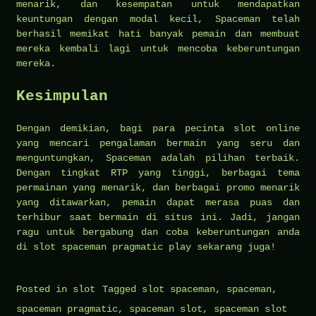
menarik, dan kesempatan untuk mendapatkan
keuntungan dengan modal kecil, Spaceman telah
berhasil memikat hati banyak pemain dan membuat
mereka kembali lagi untuk mencoba keberuntungan
mereka.
Kesimpulan
Dengan demikian, bagi para pecinta slot online
yang mencari pengalaman bermain yang seru dan
menguntungkan, Spaceman adalah pilihan terbaik.
Dengan tingkat RTP yang tinggi, berbagai tema
permainan yang menarik, dan berbagai promo menarik
yang ditawarkan, pemain dapat merasa puas dan
terhibur saat bermain di situs ini. Jadi, jangan
ragu untuk bergabung dan coba keberuntungan anda
di slot spaceman pragmatic play sekarang juga!
Posted in
slot
Tagged
slot spaceman
,
spaceman
,
spaceman pragmatic
,
spaceman slot
,
spaceman slot