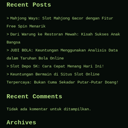
Recent Posts
Mahjong Ways: Slot Mahjong Gacor dengan Fitur
Free Spin Menarik
Dari Warung ke Restoran Mewah: Kisah Sukses Anak
Bangsa
JUDI BOLA: Keuntungan Menggunakan Analisis Data
dalam Taruhan Bola Online
Slot Depo 5K: Cara Cepat Menang Hari Ini!
Keuntungan Bermain di Situs Slot Online
Terpercaya: Bukan Cuma Sekadar Putar-Putar Doang!
Recent Comments
Tidak ada komentar untuk ditampilkan.
Archives