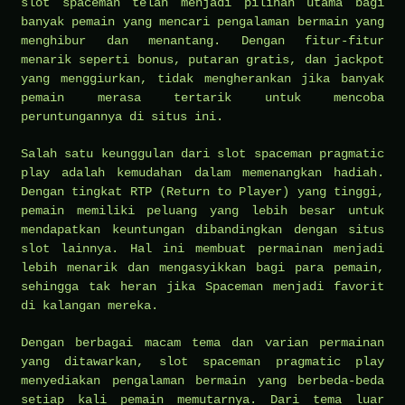
slot spaceman telah menjadi pilihan utama bagi
banyak pemain yang mencari pengalaman bermain yang
menghibur dan menantang. Dengan fitur-fitur
menarik seperti bonus, putaran gratis, dan jackpot
yang menggiurkan, tidak mengherankan jika banyak
pemain merasa tertarik untuk mencoba
peruntungannya di situs ini.
Salah satu keunggulan dari slot spaceman pragmatic
play adalah kemudahan dalam memenangkan hadiah.
Dengan tingkat RTP (Return to Player) yang tinggi,
pemain memiliki peluang yang lebih besar untuk
mendapatkan keuntungan dibandingkan dengan situs
slot lainnya. Hal ini membuat permainan menjadi
lebih menarik dan mengasyikkan bagi para pemain,
sehingga tak heran jika Spaceman menjadi favorit
di kalangan mereka.
Dengan berbagai macam tema dan varian permainan
yang ditawarkan, slot spaceman pragmatic play
menyediakan pengalaman bermain yang berbeda-beda
setiap kali pemain memutarnya. Dari tema luar