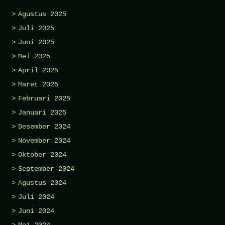
Agustus 2025
Juli 2025
Juni 2025
Mei 2025
April 2025
Maret 2025
Februari 2025
Januari 2025
Desember 2024
November 2024
Oktober 2024
September 2024
Agustus 2024
Juli 2024
Juni 2024