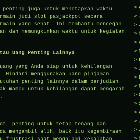
 penting juga untuk menetapkan waktu
rmain judi slot pasjackpot secara
rmain yang sehat. Ini membantu mencegah
an dan memungkinkan waktu untuk kegiatan
tau Uang Penting Lainnya
uang yang Anda siap untuk kehilangan
. Hindari menggunakan uang pinjaman,
utuhan penting lainnya dalam perjudian.
ak mampu untuk kehilangan dapat mengarah
.
ot, penting untuk tetap tenang dan
da mengambil alih, baik itu kegembiraan
u frustrasi saat mengalami kekalahan.