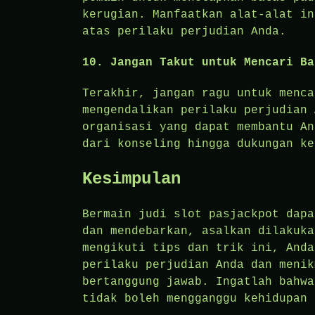
kerugian. Manfaatkan alat-alat in
atas perilaku perjudian Anda.
10. Jangan Takut untuk Mencari Ba
Terakhir, jangan ragu untuk menca
mengendalikan perilaku perjudian 
organisasi yang dapat membantu An
dari konseling hingga dukungan ke
Kesimpulan
Bermain judi slot pasjackpot dapa
dan mendebarkan, asalkan dilakuka
mengikuti tips dan trik ini, Anda
perilaku perjudian Anda dan menik
bertanggung jawab. Ingatlah bahwa
tidak boleh mengganggu kehidupan 