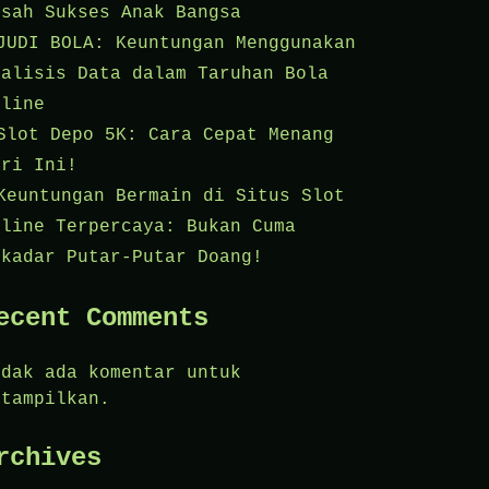
isah Sukses Anak Bangsa
JUDI BOLA: Keuntungan Menggunakan
nalisis Data dalam Taruhan Bola
nline
Slot Depo 5K: Cara Cepat Menang
ari Ini!
Keuntungan Bermain di Situs Slot
nline Terpercaya: Bukan Cuma
ekadar Putar-Putar Doang!
ecent Comments
idak ada komentar untuk
itampilkan.
rchives