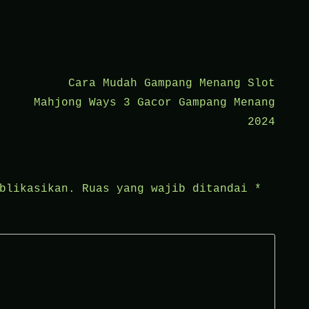
Cara Mudah Gampang Menang Slot
Mahjong Ways 3 Gacor Gampang Menang
2024
blikasikan.
Ruas yang wajib ditandai
*