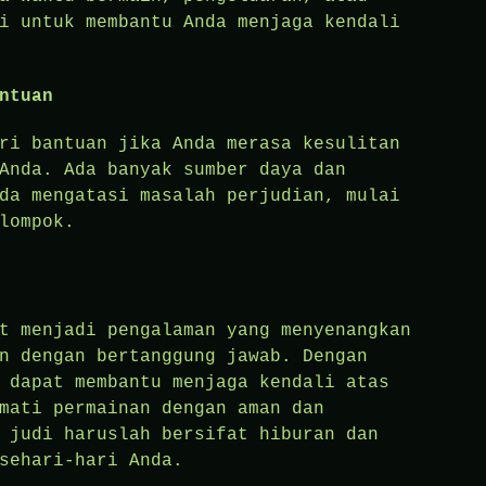
i untuk membantu Anda menjaga kendali
ntuan
ri bantuan jika Anda merasa kesulitan
Anda. Ada banyak sumber daya dan
da mengatasi masalah perjudian, mulai
lompok.
t menjadi pengalaman yang menyenangkan
n dengan bertanggung jawab. Dengan
 dapat membantu menjaga kendali atas
mati permainan dengan aman dan
 judi haruslah bersifat hiburan dan
sehari-hari Anda.