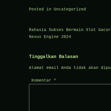
Posted in
Uncategorized
Navigasi
Rahasia Sukses Bermain Slot Gacor
Nexus Engine 2024
pos
Tinggalkan Balasan
Alamat email Anda tidak akan dipu
Komentar
*