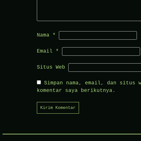
Nama
*
Email
*
Situs Web
Simpan nama, email, dan situs 
komentar saya berikutnya.