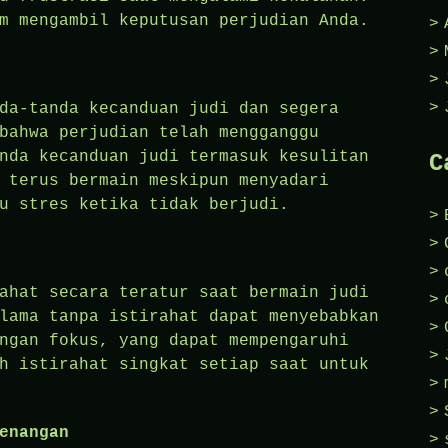
m mengambil keputusan perjudian Anda.
da-tanda kecanduan judi dan segera
bahwa perjudian telah mengganggu
nda kecanduan judi termasuk kesulitan
C
 terus bermain meskipun menyadari
u stres ketika tidak berjudi.
ahat secara teratur saat bermain judi
lama tanpa istirahat dapat menyebabkan
ngan fokus, yang dapat mempengaruhi
h istirahat singkat setiap saat untuk
enangan