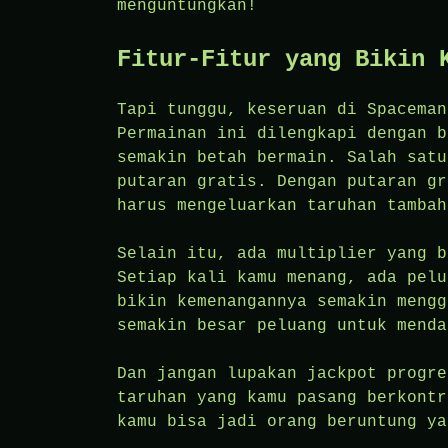
menguntungkan!
Fitur-Fitur yang Bikin 
Tapi tunggu, keseruan di Spaceman
Permainan ini dilengkapi dengan b
semakin betah bermain. Salah satu
putaran gratis. Dengan putaran gr
harus mengeluarkan taruhan tambah
Selain itu, ada multiplier yang b
Setiap kali kamu menang, ada pelu
bikin kemenangannya semakin mengg
semakin besar peluang untuk menda
Dan jangan lupakan jackpot progre
taruhan yang kamu pasang berkontr
kamu bisa jadi orang beruntung ya