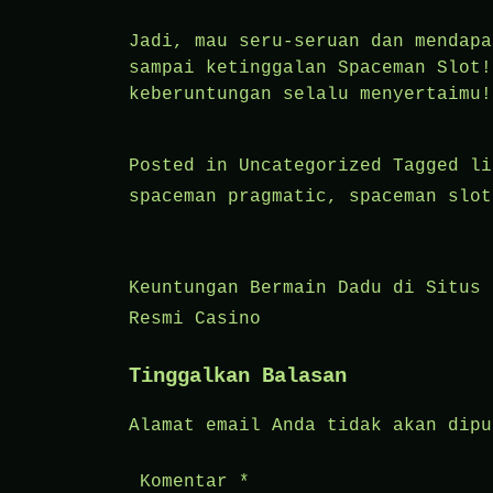
Jadi, mau seru-seruan dan mendapa
sampai ketinggalan Spaceman Slot!
keberuntungan selalu menyertaimu!
Posted in
Uncategorized
Tagged
li
spaceman pragmatic
,
spaceman slot
Navigasi
Keuntungan Bermain Dadu di Situs
Resmi Casino
pos
Tinggalkan Balasan
Alamat email Anda tidak akan dipu
Komentar
*