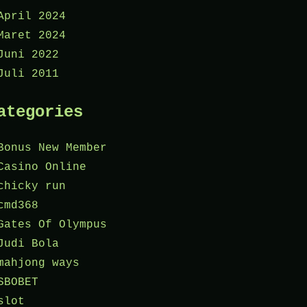
April 2024
Maret 2024
Juni 2022
Juli 2011
ategories
Bonus New Member
Casino Online
chicky run
cmd368
Gates Of Olympus
Judi Bola
mahjong ways
SBOBET
slot