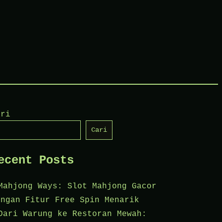
ari
Cari
ecent Posts
Mahjong Ways: Slot Mahjong Gacor
engan Fitur Free Spin Menarik
Dari Warung ke Restoran Mewah: