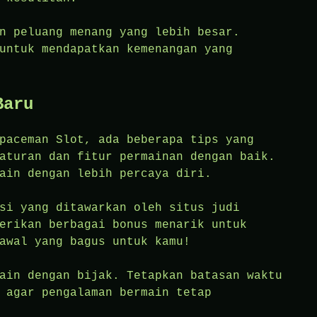
n peluang menang yang lebih besar.
untuk mendapatkan kemenangan yang
Baru
paceman Slot, ada beberapa tips yang
aturan dan fitur permainan dengan baik.
ain dengan lebih percaya diri.
si yang ditawarkan oleh situs judi
erikan berbagai bonus menarik untuk
awal yang bagus untuk kamu!
ain dengan bijak. Tetapkan batasan waktu
 agar pengalaman bermain tetap