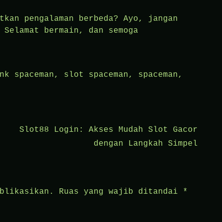
tkan pengalaman berbeda? Ayo, jangan
 Selamat bermain, dan semoga
nk spaceman
,
slot spaceman
,
spaceman
,
Slot88 Login: Akses Mudah Slot Gacor
dengan Langkah Simpel
blikasikan.
Ruas yang wajib ditandai
*