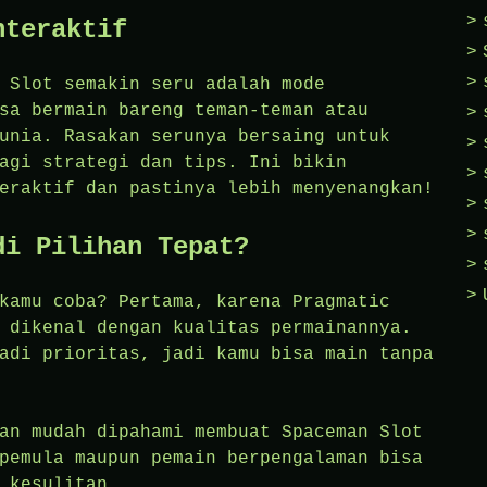
nteraktif
 Slot semakin seru adalah mode
sa bermain bareng teman-teman atau
unia. Rasakan serunya bersaing untuk
agi strategi dan tips. Ini bikin
eraktif dan pastinya lebih menyenangkan!
di Pilihan Tepat?
kamu coba? Pertama, karena Pragmatic
 dikenal dengan kualitas permainannya.
adi prioritas, jadi kamu bisa main tanpa
an mudah dipahami membuat Spaceman Slot
pemula maupun pemain berpengalaman bisa
 kesulitan.