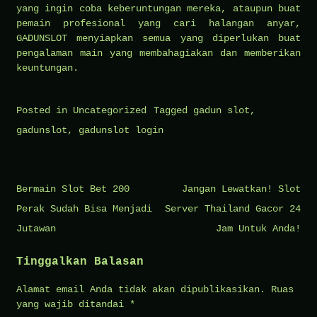
yang ingin coba keberuntungan mereka, ataupun buat
pemain profesional yang cari halangan anyar,
GADUNSLOT menyiapkan semua yang diperlukan buat
pengalaman main yang membahagiakan dan memberikan
keuntungan.
Posted in
Uncategorized
Tagged
gadun slot
,
gadunslot
,
gadunslot login
Navigasi
Bermain Slot Bet 200
Jangan Lewatkan! Slot
pos
Perak Sudah Bisa Menjadi
Server Thailand Gacor 24
Jutawan
Jam Untuk Anda!
Tinggalkan Balasan
Alamat email Anda tidak akan dipublikasikan.
Ruas
yang wajib ditandai
*