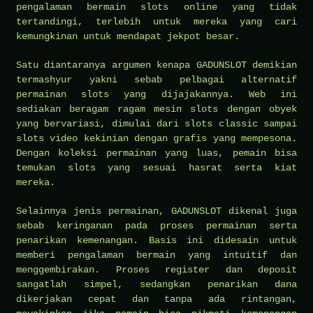
pengalaman bermain slots online yang tidak
tertandingi, terlebih untuk mereka yang cari
kemungkinan untuk mendapat jekpot besar.
Satu diantaranya argumen kenapa GADUNSLOT demikian
termashyur yakni sebab pelbagai alternatif
permainan slots yang dijajakannya. Web ini
sediakan beragam ragam mesin slots dengan obyek
yang bervariasi, dimulai dari slots classic sampai
slots video kekinian dengan grafis yang mempesona.
Dengan koleksi permainan yang luas, pemain bisa
temukan slots yang sesuai hasrat serta kiat
mereka.
Selainnya jenis permainan, GADUNSLOT dikenal juga
sebab keringanan pada proses permainan serta
penarikan kemenangan. Basis ini didesain untuk
memberi pengalaman bermain yang intuitif dan
menggembirakan. Proses register dan deposit
sangatlah simpel, sedangkan penarikan dana
dikerjakan cepat dan tanpa ada rintangan,