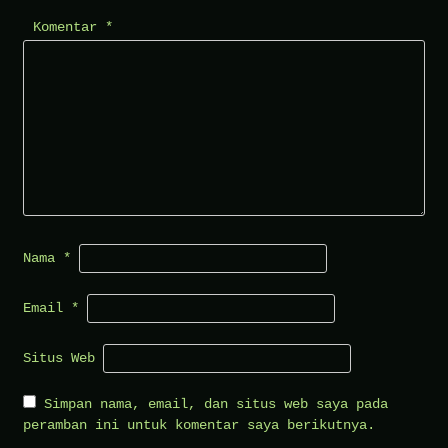
Komentar
*
Nama
*
Email
*
Situs Web
Simpan nama, email, dan situs web saya pada
peramban ini untuk komentar saya berikutnya.