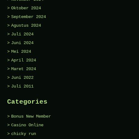
Oktober 2024
September 2024
Agustus 2024
Juli 2024
Juni 2024
Mei 2024
April 2024
Maret 2024
Juni 2022
Juli 2011
Categories
Bonus New Member
Casino Online
chicky run