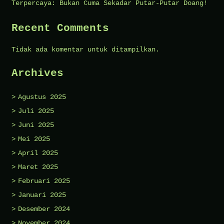
Terpercaya: Bukan Cuma Sekadar Putar-Putar Doang!
Recent Comments
Tidak ada komentar untuk ditampilkan.
Archives
Agustus 2025
Juli 2025
Juni 2025
Mei 2025
April 2025
Maret 2025
Februari 2025
Januari 2025
Desember 2024
November 2024