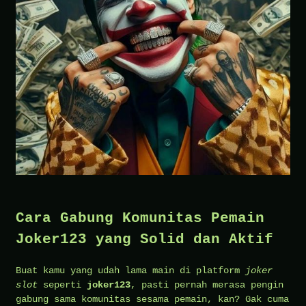
Cara Gabung Komunitas Pemain
Joker123 yang Solid dan Aktif
Buat kamu yang udah lama main di platform
joker
slot
seperti
joker123
, pasti pernah merasa pengin
gabung sama komunitas sesama pemain, kan? Gak cuma