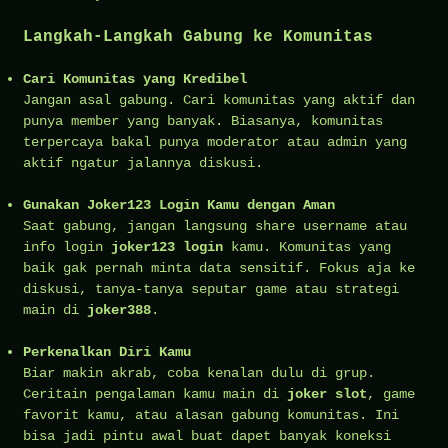
Langkah-Langkah Gabung ke Komunitas
Cari Komunitas yang Kredibel
Jangan asal gabung. Cari komunitas yang aktif dan
punya member yang banyak. Biasanya, komunitas
terpercaya bakal punya moderator atau admin yang
aktif ngatur jalannya diskusi.
Gunakan Joker123 Login Kamu dengan Aman
Saat gabung, jangan langsung share username atau
info login
joker123 login
kamu. Komunitas yang
baik gak pernah minta data sensitif. Fokus aja ke
diskusi, tanya-tanya seputar game atau strategi
main di
joker388
.
Perkenalkan Diri Kamu
Biar makin akrab, coba kenalan dulu di grup.
Ceritain pengalaman kamu main di
joker slot
, game
favorit kamu, atau alasan gabung komunitas. Ini
bisa jadi pintu awal buat dapet banyak koneksi