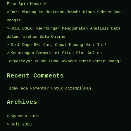
Free Spin Menarik
Dari Warung ke Restoran Mewah: Kisah Sukses Anak
Bangsa
JUDI BOLA: Keuntungan Menggunakan Analisis Data
dalam Taruhan Bola Online
Slot Depo 5K: Cara Cepat Menang Hari Ini!
Keuntungan Bermain di Situs Slot Online
Terpercaya: Bukan Cuma Sekadar Putar-Putar Doang!
Recent Comments
Tidak ada komentar untuk ditampilkan.
Archives
Agustus 2025
Juli 2025