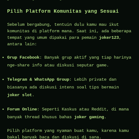
Pilih Platform Komunitas yang Sesuai
Sebelum bergabung, tentuin dulu kamu mau ikut
komunitas di platform mana. Saat ini, ada beberapa
tempat yang umum dipakai para pemain
joker123
,
antara lain:
Grup Facebook
: Banyak grup aktif yang tiap harinya
nge-share info atau diskusi seputar game.
Telegram & WhatsApp Group
: Lebih private dan
biasanya ada diskusi intens soal tips bermain
joker slot
.
Forum Online
: Seperti Kaskus atau Reddit, di mana
banyak thread khusus bahas
joker gaming
.
Pilih platform yang nyaman buat kamu, karena kamu
bakal banyak baca dan diskusi di sana.