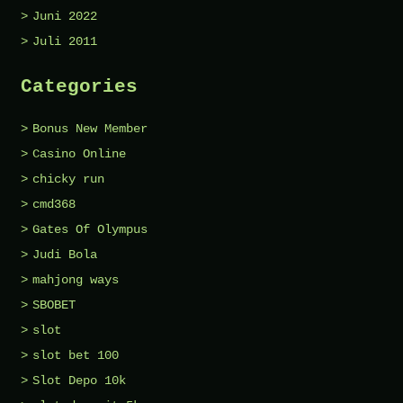
Juni 2022
Juli 2011
Categories
Bonus New Member
Casino Online
chicky run
cmd368
Gates Of Olympus
Judi Bola
mahjong ways
SBOBET
slot
slot bet 100
Slot Depo 10k