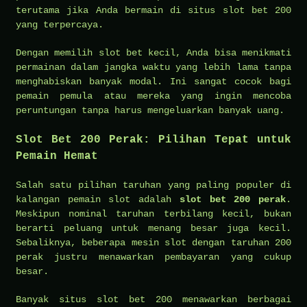
terutama jika Anda bermain di situs slot bet 200
yang terpercaya.
Dengan memilih slot bet kecil, Anda bisa menikmati
permainan dalam jangka waktu yang lebih lama tanpa
menghabiskan banyak modal. Ini sangat cocok bagi
pemain pemula atau mereka yang ingin mencoba
peruntungan tanpa harus mengeluarkan banyak uang.
Slot Bet 200 Perak: Pilihan Tepat untuk
Pemain Hemat
Salah satu pilihan taruhan yang paling populer di
kalangan pemain slot adalah
slot bet 200 perak
.
Meskipun nominal taruhan terbilang kecil, bukan
berarti peluang untuk menang besar juga kecil.
Sebaliknya, beberapa mesin slot dengan taruhan 200
perak justru menawarkan pembayaran yang cukup
besar.
Banyak situs slot bet 200 menawarkan berbagai