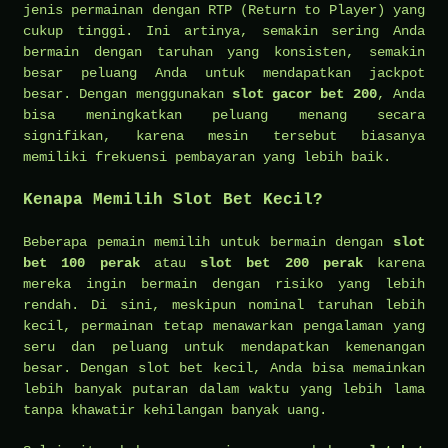
jenis permainan dengan RTP (Return to Player) yang
cukup tinggi. Ini artinya, semakin sering Anda
bermain dengan taruhan yang konsisten, semakin
besar peluang Anda untuk mendapatkan jackpot
besar. Dengan menggunakan
slot gacor bet 200
, Anda
bisa meningkatkan peluang menang secara
signifikan, karena mesin tersebut biasanya
memiliki frekuensi pembayaran yang lebih baik.
Kenapa Memilih Slot Bet Kecil?
Beberapa pemain memilih untuk bermain dengan
slot
bet 100 perak
atau
slot bet 200 perak
karena
mereka ingin bermain dengan risiko yang lebih
rendah. Di sini, meskipun nominal taruhan lebih
kecil, permainan tetap menawarkan pengalaman yang
seru dan peluang untuk mendapatkan kemenangan
besar. Dengan slot bet kecil, Anda bisa memainkan
lebih banyak putaran dalam waktu yang lebih lama
tanpa khawatir kehilangan banyak uang.