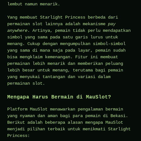
lembut namun menarik.
Yang membuat Starlight Princess berbeda dari
permainan slot lainnya adalah mekanisme
pay
anywhere
. Artinya, pemain tidak perlu mendapatkan
simbol yang sama pada satu garis lurus untuk
menang. Cukup dengan mengumpulkan simbol-simbol
yang sama di mana saja pada layar, pemain sudah
bisa mengklaim kemenangan. Fitur ini membuat
permainan lebih menarik dan memberikan peluang
lebih besar untuk menang, terutama bagi pemain
yang menyukai tantangan dan variasi dalam
permainan slot.
Mengapa Harus Bermain di MauSlot?
Platform MauSlot menawarkan pengalaman bermain
yang nyaman dan aman bagi para pemain di Bekasi.
Berikut adalah beberapa alasan mengapa MauSlot
menjadi pilihan terbaik untuk menikmati Starlight
Princess: