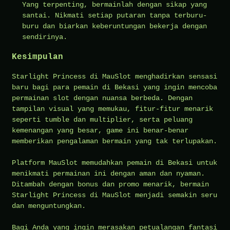
Yang terpenting, bermainlah dengan sikap yang
santai. Nikmati setiap putaran tanpa terburu-
buru dan biarkan keberuntungan bekerja dengan
sendirinya.
Kesimpulan
Starlight Princess di MauSlot menghadirkan sensasi
baru bagi para pemain di Bekasi yang ingin mencoba
permainan slot dengan nuansa berbeda. Dengan
tampilan visual yang memukau, fitur-fitur menarik
seperti tumble dan multiplier, serta peluang
kemenangan yang besar, game ini benar-benar
memberikan pengalaman bermain yang tak terlupakan.
Platform MauSlot memudahkan pemain di Bekasi untuk
menikmati permainan ini dengan aman dan nyaman.
Ditambah dengan bonus dan promo menarik, bermain
Starlight Princess di MauSlot menjadi semakin seru
dan menguntungkan.
Bagi Anda yang ingin merasakan petualangan fantasi