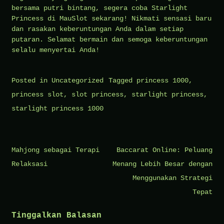
bersama putri bintang, segera coba Starlight
Princess di MauSlot sekarang! Nikmati sensasi baru
dan rasakan keberuntungan Anda dalam setiap
putaran. Selamat bermain dan semoga keberuntungan
selalu menyertai Anda!
Posted in
Uncategorized
Tagged
princess 1000
,
princess slot
,
slot princess
,
starlight princess
,
starlight princess 1000
Navigasi
Mahjong sebagai Terapi
Baccarat Online: Peluang
pos
Relaksasi
Menang Lebih Besar dengan
Menggunakan Strategi
Tepat
Tinggalkan Balasan