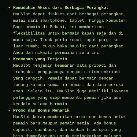
Kemudahan Akses dari Berbagai Perangkat
MauSlot dapat diakses dari berbagai perangkat,
mulai dari smartphone, tablet, hingga komputer.
Bagi pemain di Bekasi, ini memberikan
fleksibilitas untuk bermain kapan saja dan di
mana saja. Tidak perlu repot-repot pergi ke
luar rumah; cukup buka MauSlot dari perangkat
Anda dan nikmati permainan seru ini.
Keamanan yang Terjamin
MauSlot menjamin keamanan data pribadi dan
transaksi penggunanya dengan sistem enkripsi
yang canggih. Pemain dapat bermain dengan
tenang karena semua informasi dan dana mereka
aman. Selain itu, MauSlot juga memiliki layanan
pelanggan yang siap membantu pemain jika ada
kendala selama bermain.
Promo dan Bonus Menarik
MauSlot kerap memberikan promo dan bonus untuk
pemain baru maupun pemain setia. Ada bonus
deposit, cashback, dan bahkan free spin yang
bisa dimanfaatkan untuk meningkatkan peluang