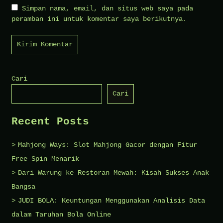
Simpan nama, email, dan situs web saya pada
peramban ini untuk komentar saya berikutnya.
Cari
Cari
Recent Posts
Mahjong Ways: Slot Mahjong Gacor dengan Fitur
Free Spin Menarik
Dari Warung ke Restoran Mewah: Kisah Sukses Anak
Bangsa
JUDI BOLA: Keuntungan Menggunakan Analisis Data
dalam Taruhan Bola Online