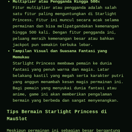
Multiplier atau Pengganda Hingga 500x
Fitur multiplier atau pengganda adalah salah
satu fitur paling menguntungkan di Starlight
Princess. Fitur ini muncul secara acak selama
permainan dan bisa melipatgandakan kemenangan
hingga 500 kali. Dengan fitur pengganda ini,
peluang meraih kemenangan besar atau bahkan
jackpot pun semakin terbuka lebar.
Tampilan Visual dan Suasana Fantasi yang
Memukau
Starlight Princess membawa pemain ke dunia
fantasi yang penuh warna dan magis. Latar
belakang kastil yang megah serta karakter putri
yang anggun menambah kesan magis permainan ini.
Bagi pemain yang menyukai dunia fantasi atau
anime, game ini akan memberikan pengalaman
bermain yang berbeda dan sangat menyenangkan.
Tips Bermain Starlight Princess di
MauSlot
Meskipun permainan ini sebagian besar bergantung