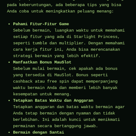
pada keberuntungan, ada beberapa tips yang bisa
Anda coba untuk meningkatkan peluang menang:
Pahami Fitur-Fitur Game
Sebelum bermain, luangkan waktu untuk memahami
setiap fitur yang ada di Starlight Princess,
seperti tumble dan multiplier. Dengan memahami
cara kerja fitur ini, Anda bisa merencanakan
strategi bermain yang lebih efektif.
Manfaatkan Bonus MauSlot
Sebelum mulai bermain, cek apakah ada bonus
yang tersedia di MauSlot. Bonus seperti
cashback atau free spin dapat memperpanjang
waktu bermain Anda dan memberi lebih banyak
kesempatan untuk menang.
Tetapkan Batas Waktu dan Anggaran
Tetapkan anggaran dan batas waktu bermain agar
Anda tetap bermain dengan nyaman dan tidak
berlebihan. Ini adalah kunci untuk menikmati
permainan secara bertanggung jawab.
Bermain dengan Santai