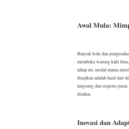
Awal Mula: Mimp
Banyak koki dan pengusaha 
membuka warung kaki lima, 
tahap ini, modal utama mere
disajikan adalah hasil dari
langsung dari respons pasar
disukai.
Inovasi dan Ada