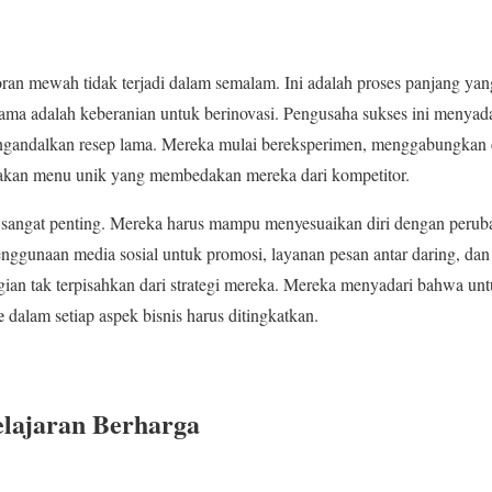
toran mewah tidak terjadi dalam semalam. Ini adalah proses panjang ya
utama adalah keberanian untuk berinovasi. Pengusaha sukses ini menyad
ngandalkan resep lama. Mereka mulai bereksperimen, menggabungkan ci
akan menu unik yang membedakan mereka dari kompetitor.
ga sangat penting. Mereka harus mampu menyesuaikan diri dengan peruba
enggunaan media sosial untuk promosi, layanan pesan antar daring, da
gian tak terpisahkan dari strategi mereka. Mereka menyadari bahwa unt
e
dalam setiap aspek bisnis harus ditingkatkan.
elajaran Berharga