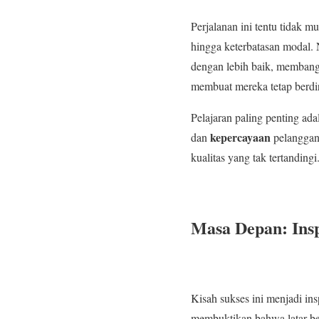
Perjalanan ini tentu tidak 
hingga keterbatasan modal. 
dengan lebih baik, membangu
membuat mereka tetap berdir
Pelajaran paling penting a
kepercayaan
dan
pelanggan.
kualitas yang tak tertandingi
Masa Depan: Insp
Kisah sukses ini menjadi in
membuktikan bahwa latar be