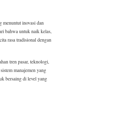
ng menuntut inovasi dan
ari bahwa untuk naik kelas,
ta rasa tradisional dengan
han tren pasar, teknologi,
n sistem manajemen yang
uk bersaing di level yang