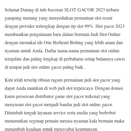
Selamat Datang di info bocoran SLOT GACOR 2023 terbaru
gampang menang yang menyediakan permainan slot resmi
dengan provider terlengkap dengan rtp slot 99%. Slot gacor 2023
membuatkan pengalaman baru dalam bermain Judi Slot Online
dengan memakai ide One Berhenti Betting yang lebih aman dan
nyaman untuk Anda. Daftar nama-nama permainan slot online
terupdate dan paling lengkap di perbaharui setiap bulannya cawis
di tempat judi slot online gacor paling baik.
Kini telah terselip ribuan ragam permainan judi slot gacor yang
dapat Anda mainkan di web judi slot terpercaya. Dengan donasi
kaum perseroan distributor game slot gacor terkenal yang
menyusun slot gacor menjadi bandar judi slot online gacor.
Ditambah tengah layanan service serta media yang berbobot
menurunkan segenap pemain merasa nyaman kala bermain maka
menambah keadaan untuk menggabai keuntungan.