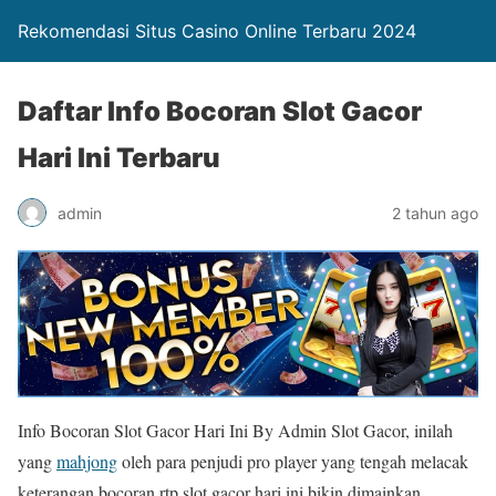
Rekomendasi Situs Casino Online Terbaru 2024
Daftar Info Bocoran Slot Gacor
Hari Ini Terbaru
admin
2 tahun ago
Info Bocoran Slot Gacor Hari Ini By Admin Slot Gacor, inilah
yang
mahjong
oleh para penjudi pro player yang tengah melacak
keterangan bocoran rtp slot gacor hari ini bikin dimainkan