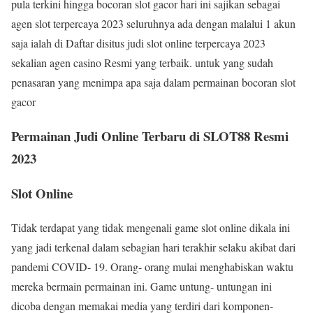
pula terkini hingga bocoran slot gacor hari ini sajikan sebagai
agen slot terpercaya 2023 seluruhnya ada dengan malalui 1 akun
saja ialah di Daftar disitus judi slot online terpercaya 2023
sekalian agen casino Resmi yang terbaik. untuk yang sudah
penasaran yang menimpa apa saja dalam permainan bocoran slot
gacor
Permainan Judi Online Terbaru di SLOT88 Resmi
2023
Slot Online
Tidak terdapat yang tidak mengenali game slot online dikala ini
yang jadi terkenal dalam sebagian hari terakhir selaku akibat dari
pandemi COVID- 19. Orang- orang mulai menghabiskan waktu
mereka bermain permainan ini. Game untung- untungan ini
dicoba dengan memakai media yang terdiri dari komponen-