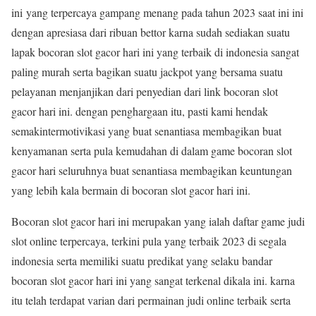
ini yang terpercaya gampang menang pada tahun 2023 saat ini ini
dengan apresiasa dari ribuan bettor karna sudah sediakan suatu
lapak bocoran slot gacor hari ini yang terbaik di indonesia sangat
paling murah serta bagikan suatu jackpot yang bersama suatu
pelayanan menjanjikan dari penyedian dari link bocoran slot
gacor hari ini. dengan penghargaan itu, pasti kami hendak
semakintermotivikasi yang buat senantiasa membagikan buat
kenyamanan serta pula kemudahan di dalam game bocoran slot
gacor hari seluruhnya buat senantiasa membagikan keuntungan
yang lebih kala bermain di bocoran slot gacor hari ini.
Bocoran slot gacor hari ini merupakan yang ialah daftar game judi
slot online terpercaya, terkini pula yang terbaik 2023 di segala
indonesia serta memiliki suatu predikat yang selaku bandar
bocoran slot gacor hari ini yang sangat terkenal dikala ini. karna
itu telah terdapat varian dari permainan judi online terbaik serta